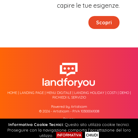
capire le tue esigenze.
Scopri
HOME
|
LANDING PAGE
|
MENU DIGITALE
|
LANDING HOLIDAY
|
COSTI
|
DEMO
|
RICHIEDI IL SERVIZIO
Powered by Artisticom
© 2026 - Artisticom - P.IVA 10300061008
Privacy
Cookie Tecnici
Informativa Cookie Tecnici:
Questo sito utilizza cookie tecnici.
Proseguire con la navigazione comporta l'accettazione del loro
INFORMATIVA
CHIUDI
utilizzo.